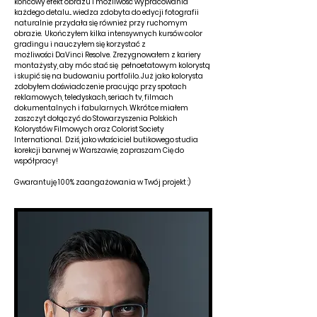
końcowy efekt obrazu i możliwość wypracowania
każdego detalu... wiedza zdobyta do edycji fotografii
naturalnie
przydała się również przy ruchomym
obrazie.
U
kończyłem kilka intensywnych kursów color
gradingu i n
auczyłem się korzystać z
możliwości
DaVinci Resolve.
Zrezygnowałem z kariery
montażysty, aby móc stać się pełnoetatowym kolorystą
i skupić się na budowaniu portfolilo. Już jako kolorysta
zdobyłem doświadczenie pracując przy spotach
reklamowych, teledyskach, seriach tv, filmach
dokumentalnych i fabularnych. Wkrótce miałem
zaszczyt dołączyć do Stowarzyszenia Polskich
Kolorystów Filmowych oraz Colorist Society
International.
Dziś, jako właściciel butikowego studia
korekcji barwnej w Warszawie,
zapraszam Cię do
współpracy!
Gwarantuję 100% zaangażowania w Twój projekt :)