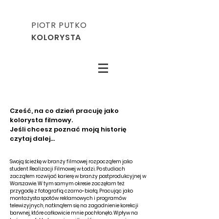
PIOTR PUTKO
KOLORYSTA
Cześć, na co dzień pracuję jako
kolorysta filmowy.
Jeśli chcesz poznać moją historię
czytaj dalej...
Swoją ścieżkę w branży filmowej rozpocząłem jako
student Realizacji Filmowej w Łodzi. Po studiach
zacząłem rozwijać karierę w branży postprodukcyjnej w
Warszawie. W tym samym okresie zaczęłam też
przygodę z fotografią czarno-białą.
Pracując jako
montażysta spotów reklamowych i programów
telewizyjnych, natknąłem się na zagadnienie korekcji
barwnej, które całkowicie mnie pochłonęło. Wpływ na