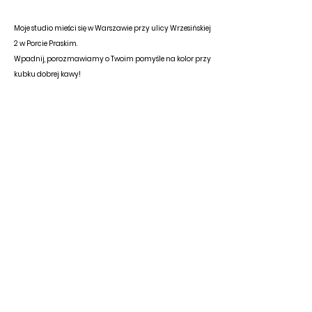
Moje studio mieści się w Warszawie przy ulicy Wrzesińskiej
2 w Porcie Praskim.
Wpadnij, porozmawiamy o Twoim pomyśle na kolor przy
kubku dobrej kawy!